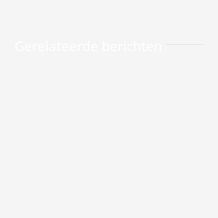
Gerelateerde berichten