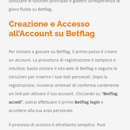
utilizzare le funzioni principali e goderti un’esperienza di
gioco fluida su Betflag.
Creazione e Accesso
all’Account su Betflag
Per iniziare a giocare su Betflag, il primo passo è creare
un account. La procedura di registrazione è semplice e
intuitiva: basta visitare il sito web di Betflag e seguire le
istruzioni per inserire i tuoi dati personali. Dopo la
registrazione, riceverai un’email di conferma contenente
un link per attivare il tuo account. Cliccando su
“Betflag
accedi”
, potrai effettuare il primo
Betflag login
e
accedere alla tua area personale.
Il processo di accesso è altrettanto semplice. Puoi