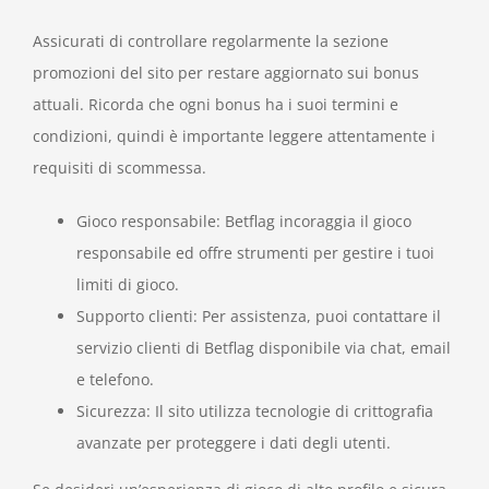
Assicurati di controllare regolarmente la sezione
promozioni del sito per restare aggiornato sui bonus
attuali. Ricorda che ogni bonus ha i suoi termini e
condizioni, quindi è importante leggere attentamente i
requisiti di scommessa.
Gioco responsabile: Betflag incoraggia il gioco
responsabile ed offre strumenti per gestire i tuoi
limiti di gioco.
Supporto clienti: Per assistenza, puoi contattare il
servizio clienti di Betflag disponibile via chat, email
e telefono.
Sicurezza: Il sito utilizza tecnologie di crittografia
avanzate per proteggere i dati degli utenti.