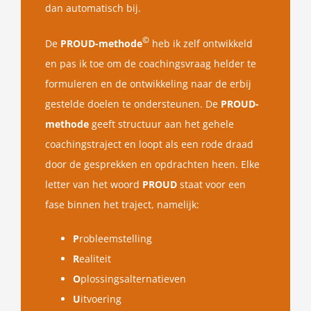
dan automatisch bij.
©
De
PROUD-methode
heb ik zelf ontwikkeld
en pas ik toe om de coachingsvraag helder te
formuleren en de ontwikkeling naar de erbij
gestelde doelen te ondersteunen. De
PROUD-
methode
geeft structuur aan het gehele
coachingstraject en loopt als een rode draad
door de gesprekken en opdrachten heen. Elke
letter van het woord
PROUD
staat voor een
fase binnen het traject, namelijk:
P
robleemstelling
R
ealiteit
O
plossingsalternatieven
U
itvoering