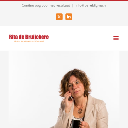
Ga
Continu oog voor het resultaat
|
info@pareldigma.nl
naar
X
LinkedIn
inhoud
deposit by phone bill casino